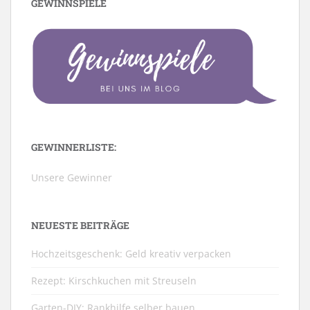
GEWINNSPIELE
GEWINNERLISTE:
Unsere Gewinner
NEUESTE BEITRÄGE
Hochzeitsgeschenk: Geld kreativ verpacken
Rezept: Kirschkuchen mit Streuseln
Garten-DIY: Rankhilfe selber bauen