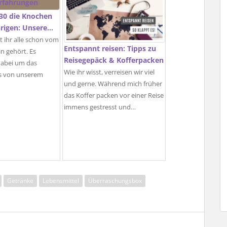
30 die Knochen
hrigen: Unsere…
t ihr alle schon vom
Entspannt reisen: Tipps zu
n gehört. Es
Reisegepäck & Kofferpacken
dabei um das
Wie ihr wisst, verreisen wir viel
as von unserem
und gerne. Während mich früher
das Koffer packen vor einer Reise
immens gestresst und…
Getränke
Lebensmittel
Überraschungsbox