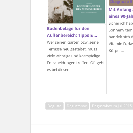
Mit Anfang 
eines 90-Jä
Sicherlich hab
Bodenbeläge für den
Sonnenvitami
Außenbereich: Tipps &…
handelt sich 
Wer seinen Garten bzw. seine
Vitamin D, d
Terrasse neu gestaltet, muss
Körper…
viele wichtige und kostspielige
Entscheidungen treffen. Oft geht
es bei diesen…
Degusta
Degustabox
Degustabox im Juli 2015