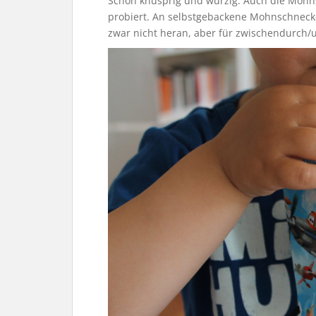
Schön knusprig und würzig. Auch die Moh
probiert. An selbstgebackene Mohnschnec
zwar nicht heran, aber für zwischendurch/u