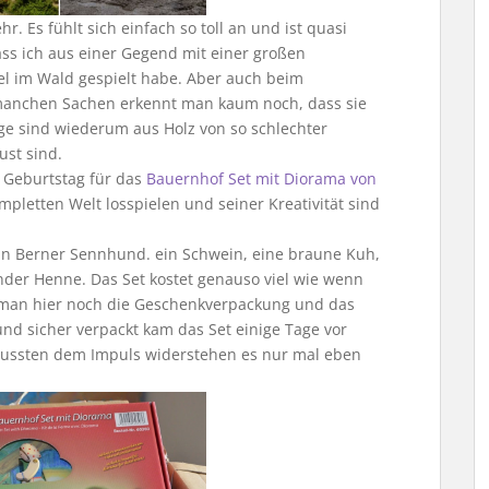
r. Es fühlt sich einfach so toll an und ist quasi
dass ich aus einer Gegend mit einer großen
el im Wald gespielt habe. Aber auch beim
i manchen Sachen erkennt man kaum noch, dass sie
uge sind wiederum aus Holz von so schlechter
ust sind.
 Geburtstag für das
Bauernhof Set mit Diorama von
ompletten Welt losspielen und seiner Kreativität sind
ein Berner Sennhund. ein Schwein, eine braune Kuh,
nder Henne. Das Set kostet genauso viel wie wenn
at man hier noch die Geschenkverpackung und das
d sicher verpackt kam das Set einige Tage vor
 mussten dem Impuls widerstehen es nur mal eben