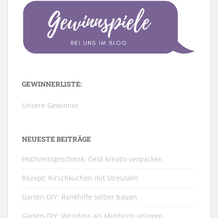
GEWINNERLISTE:
Unsere Gewinner
NEUESTE BEITRÄGE
Hochzeitsgeschenk: Geld kreativ verpacken
Rezept: Kirschkuchen mit Streuseln
Garten-DIY: Rankhilfe selber bauen
Garten-DIY: Weinfass als Miniteich anlegen