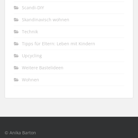
Scandi-DIY
Skandinavisch wohnen
Technik
Tipps für Eltern: Leben mit Kindern
Upcycling
Weitere Bastelideen
Wohnen
© Anika Barton