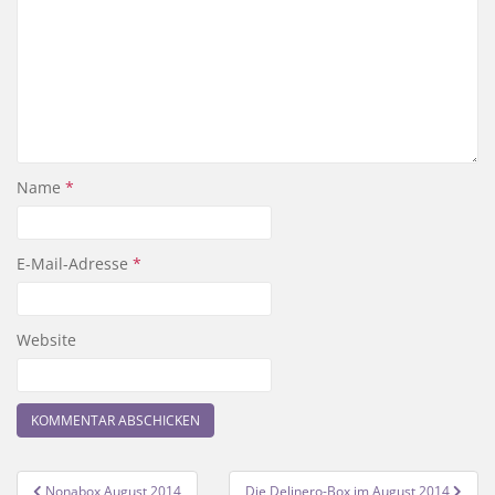
Name
*
E-Mail-Adresse
*
Website
Beitragsnavigation
Nonabox August 2014
Die Delinero-Box im August 2014