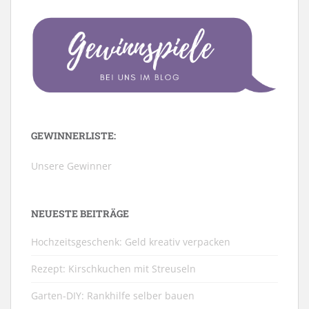
GEWINNERLISTE:
Unsere Gewinner
NEUESTE BEITRÄGE
Hochzeitsgeschenk: Geld kreativ verpacken
Rezept: Kirschkuchen mit Streuseln
Garten-DIY: Rankhilfe selber bauen