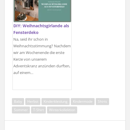
DIY: Weihnachtsgirlande als
Fensterdeko
Na, seid ihr schon in
Weihnachtsstimmung? Nachdem
wir am Wochenende die erste
Kerze von unserem
Adventskranz anzünden durften,
auf einem…
Baby
Herbst
Kinderkleidung
Kindermode
Shirts
Sommer
T-Shirt
Winterkollektion