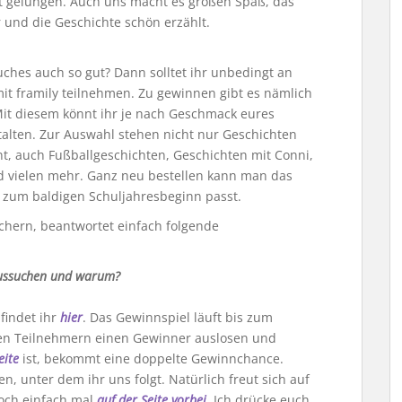
ut gelungen. Auch uns macht es großen Spaß, das
r und die Geschichte schön erzählt.
Buches auch so gut? Dann solltet ihr unbedingt an
t framily teilnehmen. Zu gewinnen gibt es nämlich
Mit diesem könnt ihr je nach Geschmack eures
stalten. Zur Auswahl stehen nicht nur Geschichten
nt, auch Fußballgeschichten, Geschichten mit Conni,
 vielen mehr. Ganz neu bestellen kann man das
kt zum baldigen Schuljahresbeginn passt.
hern, beantwortet einfach folgende
aussuchen und warum?
findet ihr
hier
. Das Gewinnspiel läuft bis zum
len Teilnehmern einen Gewinner auslosen und
eite
ist, bekommt eine doppelte Gewinnchance.
 unter dem ihr uns folgt. Natürlich freut sich auf
doch einfach mal
auf der Seite vorbei
. Ich drücke euch