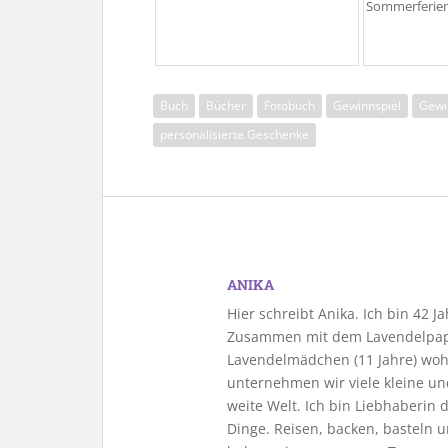
Sommerferie
Buch
Bücher
Fotobuch
Gewinnspiel
Gewin
personalisierte Geschenke
ANIKA
Hier schreibt Anika. Ich bin 42 
Zusammen mit dem Lavendelpapa
Lavendelmädchen (11 Jahre) woh
unternehmen wir viele kleine u
weite Welt. Ich bin Liebhaberin
Dinge. Reisen, backen, basteln u