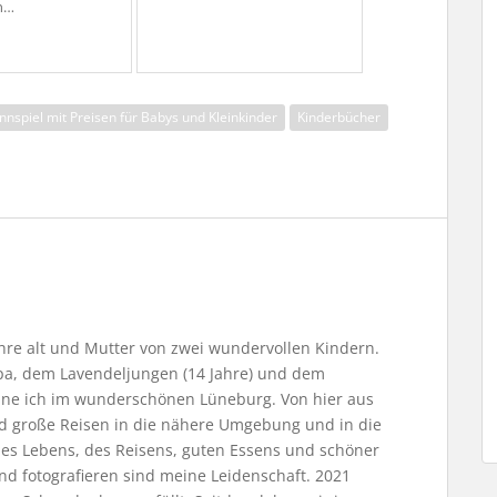
n…
nspiel mit Preisen für Babys und Kleinkinder
Kinderbücher
Jahre alt und Mutter von zwei wundervollen Kindern.
, dem Lavendeljungen (14 Jahre) und dem
ne ich im wunderschönen Lüneburg. Von hier aus
nd große Reisen in die nähere Umgebung und in die
 des Lebens, des Reisens, guten Essens und schöner
nd fotografieren sind meine Leidenschaft. 2021