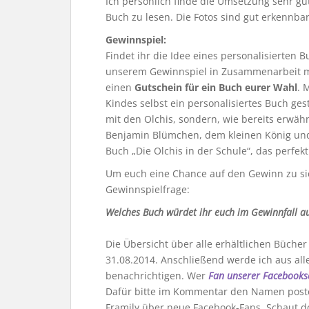
Ich persönlich finde die Umsetzung sehr g
Buch zu lesen. Die Fotos sind gut erkennba
Gewinnspiel:
Findet ihr die Idee eines personalisierten 
unserem Gewinnspiel in Zusammenarbeit mi
einen
Gutschein für ein Buch eurer Wahl
. 
Kindes selbst ein personalisiertes Buch ge
mit den Olchis, sondern, wie bereits erwäh
Benjamin Blümchen, dem kleinen König und
Buch „Die Olchis in der Schule“, das perfe
Um euch eine Chance auf den Gewinn zu sic
Gewinnspielfrage:
Welches Buch würdet ihr euch im Gewinnfall 
Die Übersicht über alle erhältlichen Bücher 
31.08.2014. Anschließend werde ich aus al
benachrichtigen. Wer
Fan unserer Facebooks
Dafür bitte im Kommentar den Namen posten,
Framily über neue Facebook-Fans. Schaut 