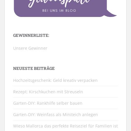
GEWINNERLISTE:
Unsere Gewinner
NEUESTE BEITRÄGE
Hochzeitsgeschenk: Geld kreativ verpacken
Rezept: Kirschkuchen mit Streuseln
Garten-DIY: Rankhilfe selber bauen
Garten-DIY: Weinfass als Miniteich anlegen
Wieso Mallorca das perfekte Reiseziel für Familien ist