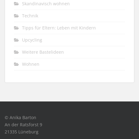
Skandinavisch wohnen
Technik
Tipps für Eltern: Leben mit Kindern
Upcycling
Weitere Bastelideen
Wohnen
© Anika Barton
An der Ratsforst 9
21335 Lüneburg