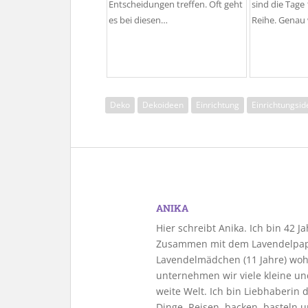
Entscheidungen treffen. Oft geht
sind die Tage 
es bei diesen…
Reihe. Genau 
Deko
Dekoideen
Einrichtung
Einrichtungsi
ANIKA
Hier schreibt Anika. Ich bin 42 
Zusammen mit dem Lavendelpapa
Lavendelmädchen (11 Jahre) woh
unternehmen wir viele kleine u
weite Welt. Ich bin Liebhaberin
Dinge. Reisen, backen, basteln u