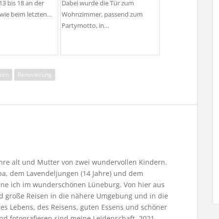
13 bis 18 an der
Dabei wurde die Tür zum
wie beim letzten…
Wohnzimmer, passend zum
Partymotto, in…
deen
Renovierung
Jahre alt und Mutter von zwei wundervollen Kindern.
, dem Lavendeljungen (14 Jahre) und dem
ne ich im wunderschönen Lüneburg. Von hier aus
nd große Reisen in die nähere Umgebung und in die
 des Lebens, des Reisens, guten Essens und schöner
nd fotografieren sind meine Leidenschaft. 2021