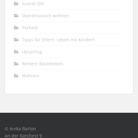
Scandi-DIY
Skandinavisch wohnen
Technik
Tipps für Eltern: Leben mit Kindern
Upcycling
Weitere Bastelideen
Wohnen
© Anika Barton
An der Ratsforst 9