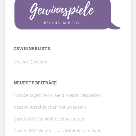
GEWINNERLISTE:
Unsere Gewinner
NEUESTE BEITRÄGE
Hochzeitsgeschenk: Geld kreativ verpacken
Rezept: Kirschkuchen mit Streuseln
Garten-DIY: Rankhilfe selber bauen
Garten-DIY: Weinfass als Miniteich anlegen