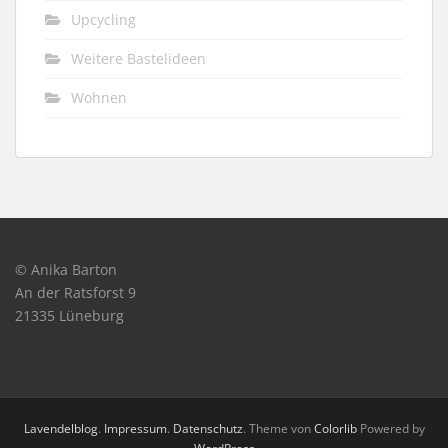
Upcycling
Weitere Bastelideen
Wohnen
© Anika Barton
An der Ratsforst 9
21335 Lüneburg
Lavendelblog
.
Impressum
.
Datenschutz
. Theme von
Colorlib
Powered by