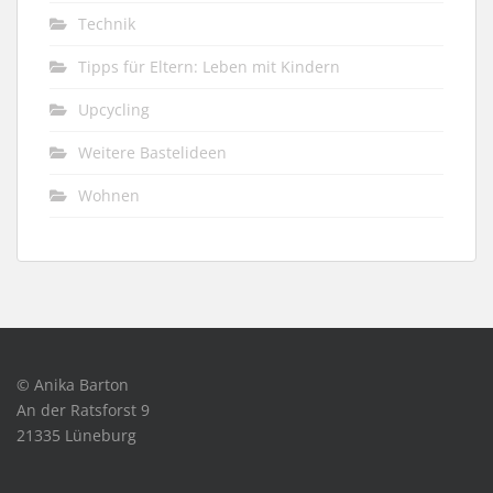
Technik
Tipps für Eltern: Leben mit Kindern
Upcycling
Weitere Bastelideen
Wohnen
© Anika Barton
An der Ratsforst 9
21335 Lüneburg