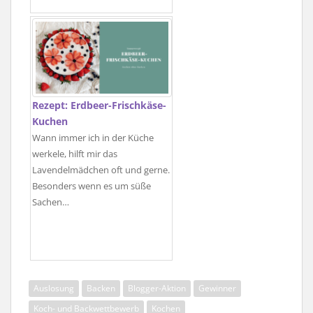
Rezept: Erdbeer-Frischkäse-
Kuchen
Wann immer ich in der Küche
werkele, hilft mir das
Lavendelmädchen oft und gerne.
Besonders wenn es um süße
Sachen…
Auslosung
Backen
Blogger-Aktion
Gewinner
Koch- und Backwettbewerb
Kochen