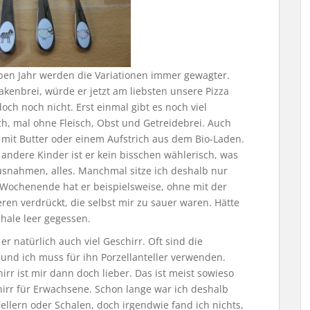
lben Jahr werden die Variationen immer gewagter.
kenbrei, würde er jetzt am liebsten unsere Pizza
och noch nicht. Erst einmal gibt es noch viel
ch, mal ohne Fleisch, Obst und Getreidebrei. Auch
st mit Butter oder einem Aufstrich aus dem Bio-Laden.
s andere Kinder ist er kein bisschen wählerisch, was
r Ausnahmen, alles. Manchmal sitze ich deshalb nur
ochenende hat er beispielsweise, ohne mit der
en verdrückt, die selbst mir zu sauer waren. Hätte
chale leer gegessen.
 natürlich auch viel Geschirr. Oft sind die
 und ich muss für ihn Porzellanteller verwenden.
irr ist mir dann doch lieber. Das ist meist sowieso
hirr für Erwachsene. Schon lange war ich deshalb
llern oder Schalen, doch irgendwie fand ich nichts,