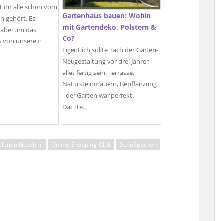
t ihr alle schon vom
Gartenhaus bauen: Wohin
n gehört. Es
mit Gartendeko, Polstern &
dabei um das
Co?
as von unserem
Eigentlich sollte nach der Garten-
Neugestaltung vor drei Jahren
alles fertig sein. Terrasse,
Natursteinmauern, Bepflanzung
- der Garten war perfekt.
Dachte…
lamin Geschirr
Online-Shopping-Club
Schnäppchen