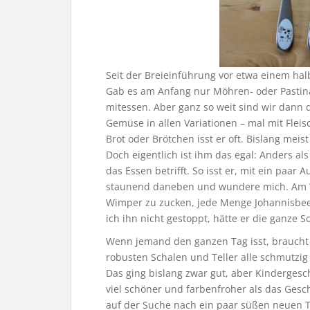
Seit der Breieinführung vor etwa einem ha
Gab es am Anfang nur Möhren- oder Pastina
mitessen. Aber ganz so weit sind wir dann d
Gemüse in allen Variationen – mal mit Fleis
Brot oder Brötchen isst er oft. Bislang mei
Doch eigentlich ist ihm das egal: Anders al
das Essen betrifft. So isst er, mit ein paa
staunend daneben und wundere mich. Am W
Wimper zu zucken, jede Menge Johannisbeer
ich ihn nicht gestoppt, hätte er die ganze S
Wenn jemand den ganzen Tag isst, braucht er
robusten Schalen und Teller alle schmutzig
Das ging bislang zwar gut, aber Kindergesch
viel schöner und farbenfroher als das Gesc
auf der Suche nach ein paar süßen neuen Te