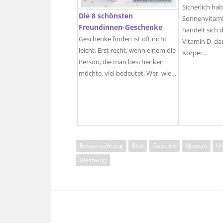
Sicherlich hab
Die 8 schönsten
Sonnenvitami
Freundinnen-Geschenke
handelt sich 
Geschenke finden ist oft nicht
Vitamin D, d
leicht. Erst recht, wenn einem die
Körper…
Person, die man beschenken
möchte, viel bedeutet. Wer, wie…
Babyernährung
Brei
Geschirr
Kjomizo
Me
Westwing