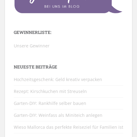
GEWINNERLISTE:
Unsere Gewinner
NEUESTE BEITRÄGE
Hochzeitsgeschenk: Geld kreativ verpacken
Rezept: Kirschkuchen mit Streuseln
Garten-DIY: Rankhilfe selber bauen
Garten-DIY: Weinfass als Miniteich anlegen
Wieso Mallorca das perfekte Reiseziel für Familien ist