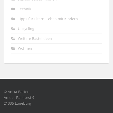
Technik
Tipps für Eltern: Leben mit Kindern
Upcycling
Weitere Bastelideen
Wohnen
© Anika Barton
An der Ratsforst 9
21335 Lüneburg