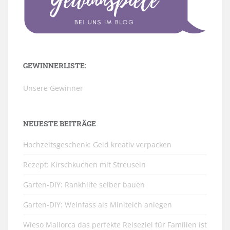
GEWINNERLISTE:
Unsere Gewinner
NEUESTE BEITRÄGE
Hochzeitsgeschenk: Geld kreativ verpacken
Rezept: Kirschkuchen mit Streuseln
Garten-DIY: Rankhilfe selber bauen
Garten-DIY: Weinfass als Miniteich anlegen
Wieso Mallorca das perfekte Reiseziel für Familien ist