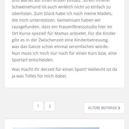
und wartet auf ihren ersten Einsatz. So ein innerer
Schweinehund ist auch wirklich nicht so einfach zu
überlisten. Zum Glück habe ich noch meine Mädels,
die mich unterstützen. Gemeinsam haben wir
rausgefunden, dass ein Frauenfitnessstudio hier im
Ort Kurse speziell für Mamas anbietet. Für die Kinder
gibt es in der Zwischenzeit eine Kinderbetreuung,
was das Ganze schon einmal vereinfachen würde.
Nun muss ich mich nur noch für einen Kurs bzw. eine
Sportart entscheiden.
Was macht ihr derzeit für einen Sport? Vielleicht ist da
ja was Tolles für mich dabei.
SEITENNUMMERIERUNG
1
2
ÄLTERE BEITRÄGE
DER
BEITRÄGE