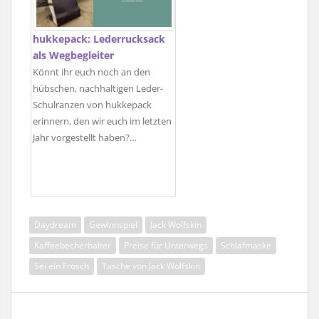
hukkepack: Lederrucksack
als Wegbegleiter
Könnt ihr euch noch an den
hübschen, nachhaltigen Leder-
Schulranzen von hukkepack
erinnern, den wir euch im letzten
Jahr vorgestellt haben?…
Daydream
Gewinnspiel
Jack Wolfskin
Kaffeebecherhalter
Preise für Unterwegs
Schlafmaske
Sei ein Frosch
Tasche von Jack Wolfskin