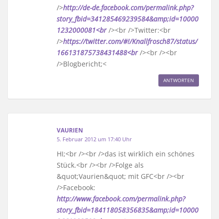
/>
http://de-de.facebook.com/permalink.php?
story_fbid=341285469239584&amp;id=10000
1232000081<br
/><br />Twitter:<br
/>
https://twitter.com/#!/Knallfrosch87/status/
166131875738431488<br
/><br /><br
/>Blogbericht;<
ANTWORTEN
VAURIEN
5. Februar 2012 um 17:40 Uhr
HI;<br /><br />das ist wirklich ein schönes
Stück.<br /><br />Folge als
&quot;Vaurien&quot; mit GFC<br /><br
/>Facebook:
http://www.facebook.com/permalink.php?
story_fbid=184118058356835&amp;id=10000