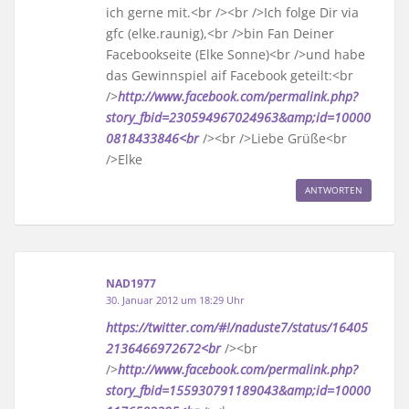
ich gerne mit.<br /><br />Ich folge Dir via
gfc (elke.raunig),<br />bin Fan Deiner
Facebookseite (Elke Sonne)<br />und habe
das Gewinnspiel aif Facebook geteilt:<br
/>
http://www.facebook.com/permalink.php?
story_fbid=230594967024963&amp;id=10000
0818433846<br
/><br />Liebe Grüße<br
/>Elke
ANTWORTEN
NAD1977
30. Januar 2012 um 18:29 Uhr
https://twitter.com/#!/naduste7/status/16405
2136466972672<br
/><br
/>
http://www.facebook.com/permalink.php?
story_fbid=155930791189043&amp;id=10000