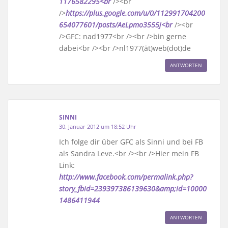
1176582295<br
/><br
/>
https://plus.google.com/u/0/112991704200
654077601/posts/AeLpmo3555j<br
/><br
/>GFC: nad1977<br /><br />bin gerne
dabei<br /><br />nl1977(ät)web(dot)de
ANTWORTEN
SINNI
30. Januar 2012 um 18:52 Uhr
Ich folge dir über GFC als Sinni und bei FB
als Sandra Leve.<br /><br />Hier mein FB
Link:
http://www.facebook.com/permalink.php?
story_fbid=239397386139630&amp;id=10000
1486411944
ANTWORTEN