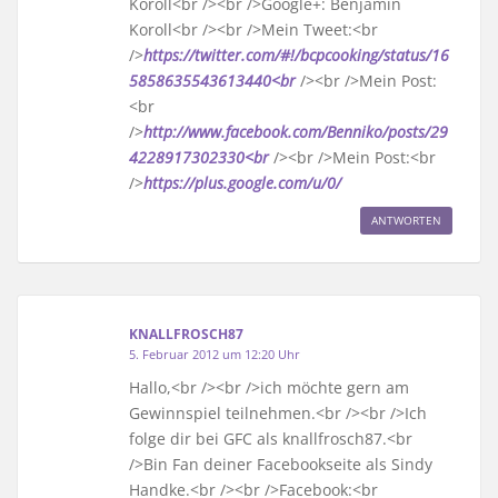
Koroll<br /><br />Google+: Benjamin
Koroll<br /><br />Mein Tweet:<br
/>
https://twitter.com/#!/bcpcooking/status/16
5858635543613440<br
/><br />Mein Post:
<br
/>
http://www.facebook.com/Benniko/posts/29
4228917302330<br
/><br />Mein Post:<br
/>
https://plus.google.com/u/0/
ANTWORTEN
KNALLFROSCH87
5. Februar 2012 um 12:20 Uhr
Hallo,<br /><br />ich möchte gern am
Gewinnspiel teilnehmen.<br /><br />Ich
folge dir bei GFC als knallfrosch87.<br
/>Bin Fan deiner Facebookseite als Sindy
Handke.<br /><br />Facebook:<br