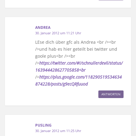
ANDREA
30. Januar 2012 um 11:21 Uhr
LEse dich über gfc als Andrea <br /><br
/>und hab es hier geteilt bei twitter und
goole plus<br /><br
/>
https://twitter.com/#!/schnullerdevil/status/
163944428627705858<br
/>
https://plus.google.com/118290519534634
874228/posts/g9ecQRfuuod
ANTWORTEN
PUSLING
30. Januar 2012 um 11:25 Uhr