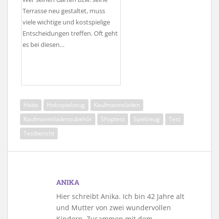
Terrasse neu gestaltet, muss
viele wichtige und kostspielige
Entscheidungen treffen. Oft geht
es bei diesen…
Haba
Holzspielzeug
Kaufmannsladen
Kaufmannsladenzubehör
Shoptest
Spielzeug
Test
Testbericht
ANIKA
Hier schreibt Anika. Ich bin 42 Jahre alt
und Mutter von zwei wundervollen
Kindern. Zusammen mit dem