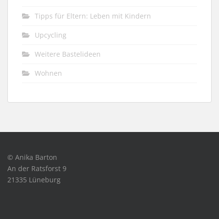
Tipps für Eltern: Leben mit Kindern
Upcycling
Weitere Bastelideen
Wohnen
© Anika Barton
An der Ratsforst 9
21335 Lüneburg