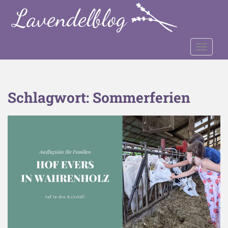
S
k
i
p
TOGGLE
t
o
m
a
Schlagwort:
Sommerferien
i
n
c
o
n
t
e
n
t