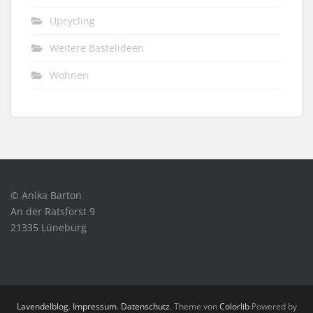
Upcycling
Weitere Bastelideen
Wohnen
© Anika Barton
An der Ratsforst 9
21335 Lüneburg
Lavendelblog
.
Impressum
.
Datenschutz
. Theme von
Colorlib
Powered by