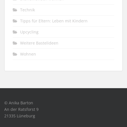
Technik
Tipps für Eltern: Leben mit Kindern
Upcycling
Weitere Bastelideen
Wohnen
© Anika Barton
An der Ratsforst 9
21335 Lüneburg