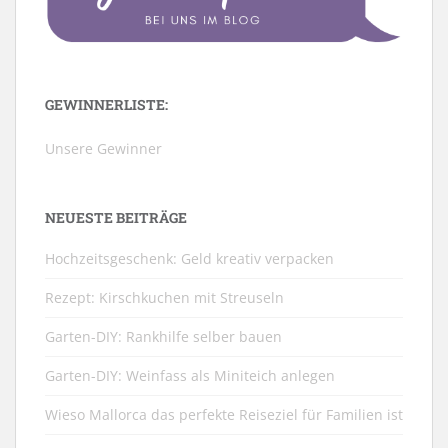
GEWINNERLISTE:
Unsere Gewinner
NEUESTE BEITRÄGE
Hochzeitsgeschenk: Geld kreativ verpacken
Rezept: Kirschkuchen mit Streuseln
Garten-DIY: Rankhilfe selber bauen
Garten-DIY: Weinfass als Miniteich anlegen
Wieso Mallorca das perfekte Reiseziel für Familien ist