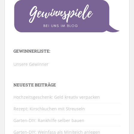
GEWINNERLISTE:
Unsere Gewinner
NEUESTE BEITRÄGE
Hochzeitsgeschenk: Geld kreativ verpacken
Rezept: Kirschkuchen mit Streuseln
Garten-DIY: Rankhilfe selber bauen
Garten-DIY: Weinfass als Miniteich anlegen