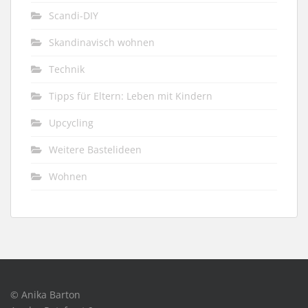
Scandi-DIY
Skandinavisch wohnen
Technik
Tipps für Eltern: Leben mit Kindern
Upcycling
Weitere Bastelideen
Wohnen
© Anika Barton