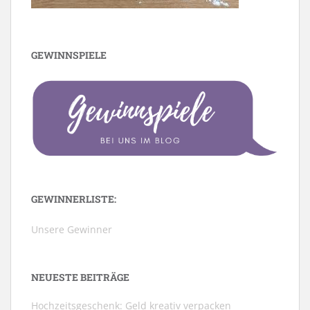
GEWINNSPIELE
GEWINNERLISTE:
Unsere Gewinner
NEUESTE BEITRÄGE
Hochzeitsgeschenk: Geld kreativ verpacken