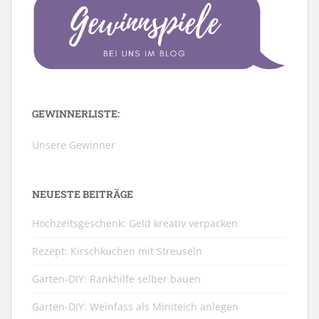
GEWINNERLISTE:
Unsere Gewinner
NEUESTE BEITRÄGE
Hochzeitsgeschenk: Geld kreativ verpacken
Rezept: Kirschkuchen mit Streuseln
Garten-DIY: Rankhilfe selber bauen
Garten-DIY: Weinfass als Miniteich anlegen