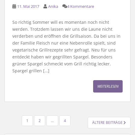
11. Mai 2017
Anika
4 Kommentare
So richtig Sommer will es momentan noch nicht
werden. Trotzdem lassen wir uns die Laune nicht
verderben und eröffnen die Grillsaison. Da bei uns in
der Familie Fleisch nur eine Nebenrolle spielt, sind
vegetarische Grillrezepte sehr gefragt. Neu für uns
entdeckt haben wir gegrillten Spargel. Besonders
grüner Spargel schmeckt vom Grill richtig lecker.
Spargel grillen […]
WEITERLESEN
SEITENNUMMERIERUNG
1
2
…
4
ÄLTERE BEITRÄGE
DER