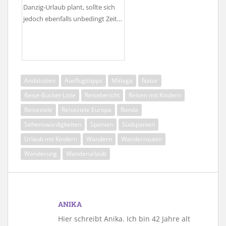
Danzig-Urlaub plant, sollte sich
jedoch ebenfalls unbedingt Zeit…
Andalusien
Ausflugstipps
Málaga
Natur
Reise-Bucket-Liste
Reisebericht
Reisen mit Kindern
Reiseziele
Reiseziele Europa
Ronda
Sehenswürdigkeiten
Spanien
Südspanien
Urlaub mit Kindern
Wandern
Wanderrouten
Wanderung
Wanderurlaub
ANIKA
Hier schreibt Anika. Ich bin 42 Jahre alt