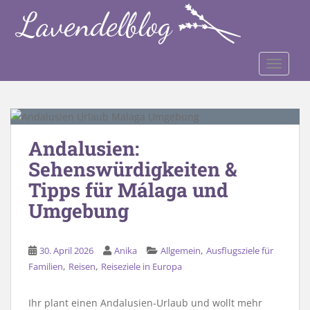
S
k
i
p
TOGGLE
t
o
m
a
i
Andalusien:
n
Sehenswürdigkeiten &
c
o
Tipps für Málaga und
n
Umgebung
t
e
n
,
30. April 2026
Anika
Allgemein
Ausflugsziele für
t
,
,
Familien
Reisen
Reiseziele in Europa
Ihr plant einen Andalusien-Urlaub und wollt mehr