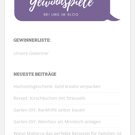
GEWINNERLISTE:
Unsere Gewinner
NEUESTE BEITRÄGE
Hochzeitsgeschenk: Geld kreativ verpacken
Rezept: Kirschkuchen mit Streuseln
Garten-DIY: Rankhilfe selber bauen
Garten-DIY: Weinfass als Miniteich anlegen
Wieso Mallorca das perfekte Reiseziel für Familien ist