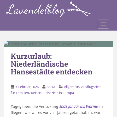
S
k
i
p
TOGGLE
t
o
m
a
i
Kurzurlaub:
n
Niederländische
c
o
Hansestädte entdecken
n
t
,
e
9. Februar 2026
Anika
Allgemein
Ausflugsziele
,
,
n
für Familien
Reisen
Reiseziele in Europa
t
Zugegeben, die Verlockung
Ende Januar ins Warme
zu
fliegen, wie wir es vor vier Jahren getan haben, war