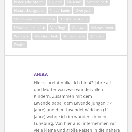
historische Städte
Holland
Museum
Nationalpark
Naturschutzgebiet
Niederlande
Overijssel
Städteurlaub mit Kindern
Tinyhaus-Urlaub
Urlaub mit Kindern
Van Gogh
Veleuwe
Veleuwemeer
Wandern
Wanderurlaub
Winterurlaub
Zutphen
Zwolle
ANIKA
Hier schreibt Anika. Ich bin 42 Jahre alt
und Mutter von zwei wundervollen
Kindern. Zusammen mit dem
Lavendelpapa, dem Lavendeljungen (14
Jahre) und dem Lavendelmädchen (11
Jahre) wohne ich im wunderschönen
Lüneburg. Von hier aus unternehmen wir
viele kleine und große Reisen in die nähere