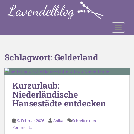
S
k
i
p
TOGGLE
t
o
m
a
Schlagwort:
Gelderland
i
n
c
o
Kurzurlaub:
n
Niederländische
t
e
Hansestädte entdecken
n
t
9. Februar 2026
Anika
Schreib einen
Kommentar