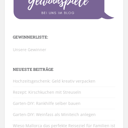
GEWINNERLISTE:
Unsere Gewinner
NEUESTE BEITRÄGE
Hochzeitsgeschenk: Geld kreativ verpacken
Rezept: Kirschkuchen mit Streuseln
Garten-DIY: Rankhilfe selber bauen
Garten-DIY: Weinfass als Miniteich anlegen
Wieso Mallorca das perfekte Reiseziel für Familien ist