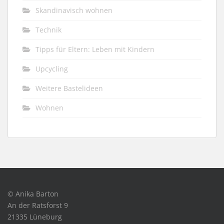
Skandinavisch wohnen
Technik
Tipps für Eltern: Leben mit Kindern
Upcycling
Weitere Bastelideen
Wohnen
© Anika Barton
An der Ratsforst 9
21335 Lüneburg