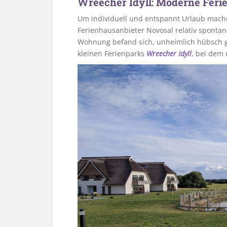
Wreecher Idyll: Moderne Fer
Um individuell und entspannt Urlaub mach
Ferienhausanbieter Novosal relativ spont
Wohnung befand sich, unheimlich hübsch ge
kleinen Ferienparks
Wreecher Idyll
, bei dem