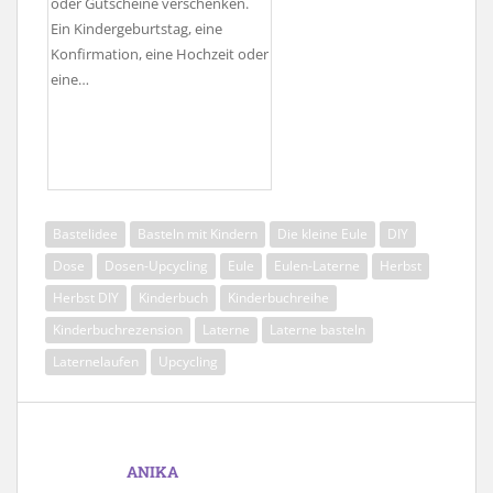
oder Gutscheine verschenken.
Ein Kindergeburtstag, eine
Konfirmation, eine Hochzeit oder
eine…
Bastelidee
Basteln mit Kindern
Die kleine Eule
DIY
Dose
Dosen-Upcycling
Eule
Eulen-Laterne
Herbst
Herbst DIY
Kinderbuch
Kinderbuchreihe
Kinderbuchrezension
Laterne
Laterne basteln
Laternelaufen
Upcycling
ANIKA