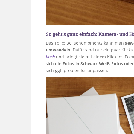
So geht’s ganz einfach:
Kamera- und Ha
Das Tolle: Bei sendmoments kann man
gewö
umwandeln
. Dafür sind nur ein paar Klick
hoch
und bringt sie mit einem Klick ins Pol
sich die
Fotos in Schwarz-Weiß-Fotos ode
sich ggf. problemlos anpassen.