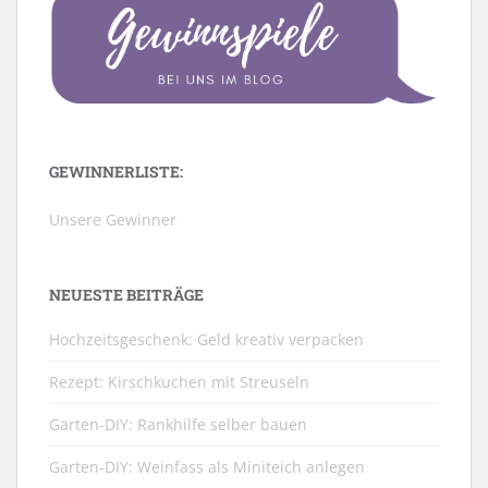
GEWINNERLISTE:
Unsere Gewinner
NEUESTE BEITRÄGE
Hochzeitsgeschenk: Geld kreativ verpacken
Rezept: Kirschkuchen mit Streuseln
Garten-DIY: Rankhilfe selber bauen
Garten-DIY: Weinfass als Miniteich anlegen