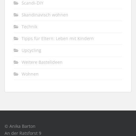
Scandi-DIY
Skandinavisch wohnen
Technik
Tipps für Eltern: Leben mit Kindern
Upcycling
Weitere Bastelideen
Wohnen
© Anika Barton
An der Ratsforst 9