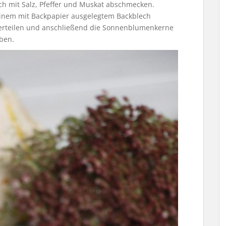
h mit Salz, Pfeffer und Muskat abschmecken.
 einem mit Backpapier ausgelegtem Backblech
verteilen und anschließend die Sonnenblumenkerne
ben.