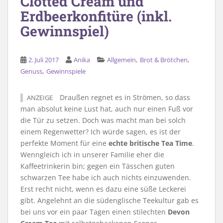
Clotted Cream und
Erdbeerkonfitüre (inkl.
Gewinnspiel)
,
,
2. Juli 2017
Anika
Allgemein
Brot & Brötchen
,
Genuss
Gewinnspiele
Draußen regnet es in Strömen, so dass
ANZEIGE
man absolut keine Lust hat, auch nur einen Fuß vor
die Tür zu setzen. Doch was macht man bei solch
einem Regenwetter? Ich würde sagen, es ist der
perfekte Moment für eine
echte britische Tea Time
.
Wenngleich ich in unserer Familie eher die
Kaffeetrinkerin bin; gegen ein Tässchen guten
schwarzen Tee habe ich auch nichts einzuwenden.
Erst recht nicht, wenn es dazu eine süße Leckerei
gibt. Angelehnt an die südenglische Teekultur gab es
bei uns vor ein paar Tagen einen stilechten
Devon