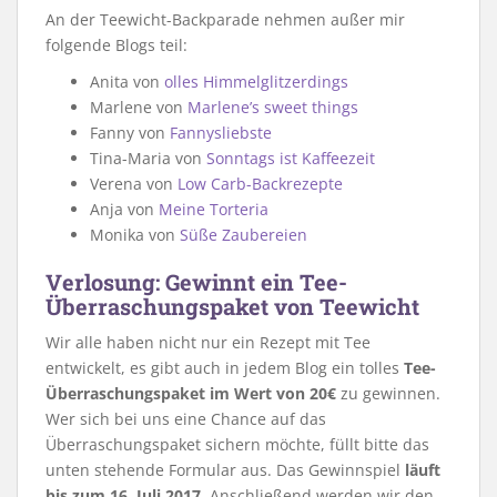
An der Teewicht-Backparade nehmen außer mir
folgende Blogs teil:
Anita von
olles Himmelglitzerdings
Marlene von
Marlene’s sweet things
Fanny von
Fannysliebste
Tina-Maria von
Sonntags ist Kaffeezeit
Verena von
Low Carb-Backrezepte
Anja von
Meine Torteria
Monika von
Süße Zaubereien
Verlosung: Gewinnt ein Tee-
Überraschungspaket von Teewicht
Wir alle haben nicht nur ein Rezept mit Tee
entwickelt, es gibt auch in jedem Blog ein tolles
Tee-
Überraschungspaket im Wert von 20€
zu gewinnen.
Wer sich bei uns eine Chance auf das
Überraschungspaket sichern möchte, füllt bitte das
unten stehende Formular aus. Das Gewinnspiel
läuft
bis zum 16. Juli 2017
. Anschließend werden wir den