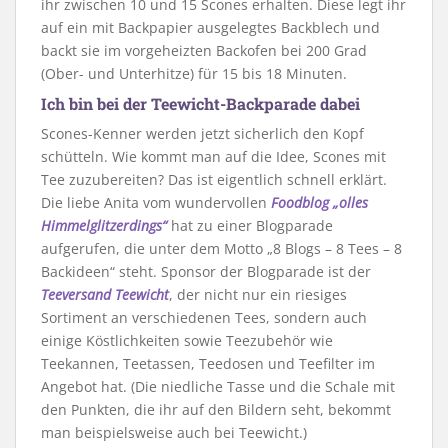
ihr zwischen 10 und 15 Scones erhalten. Diese legt ihr
auf ein mit Backpapier ausgelegtes Backblech und
backt sie im vorgeheizten Backofen bei 200 Grad
(Ober- und Unterhitze) für 15 bis 18 Minuten.
Ich bin bei der Teewicht-Backparade dabei
Scones-Kenner werden jetzt sicherlich den Kopf
schütteln. Wie kommt man auf die Idee, Scones mit
Tee zuzubereiten? Das ist eigentlich schnell erklärt.
Die liebe Anita vom wundervollen
Foodblog „olles
Himmelglitzerdings“
hat zu einer Blogparade
aufgerufen, die unter dem Motto „8 Blogs – 8 Tees – 8
Backideen“ steht. Sponsor der Blogparade ist der
Teeversand Teewicht
, der nicht nur ein riesiges
Sortiment an verschiedenen Tees, sondern auch
einige Köstlichkeiten sowie Teezubehör wie
Teekannen, Teetassen, Teedosen und Teefilter im
Angebot hat. (Die niedliche Tasse und die Schale mit
den Punkten, die ihr auf den Bildern seht, bekommt
man beispielsweise auch bei Teewicht.)