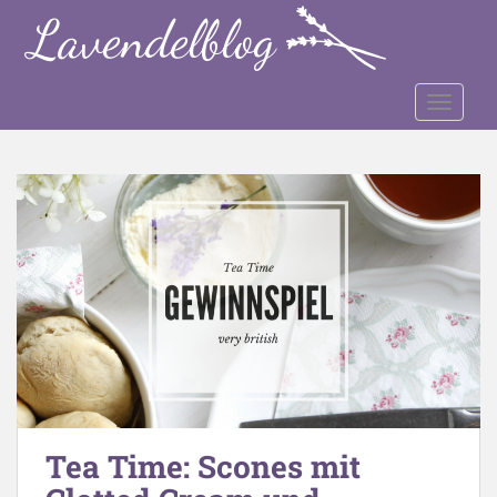
S
k
i
p
TOGGLE
t
o
m
a
i
n
c
o
n
t
e
n
t
Tea Time: Scones mit