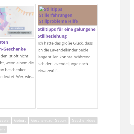
Stilltipps für eine gelungene
Stillbeziehung
sten
Ich hatte das große Glück, dass
n-Geschenke
ich die Lavendelkinder beide
den ist oft nicht
lange stillen konnte. Während
echt, wenn einem die
sich der Lavendeljunge nach
man beschenken
etwa zwölf…
bedeutet. Wer, wie…
eebie
Geburt
Geschenk zur Geburt
Geschenkidee
eln