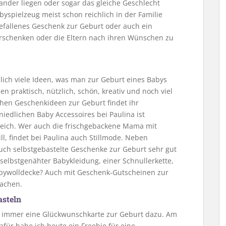
nander liegen oder sogar das gleiche Geschlecht
yspielzeug meist schon reichlich in der Familie
gefallenes Geschenk zur Geburt oder auch ein
erschenken oder die Eltern nach ihren Wünschen zu
lich viele Ideen, was man zur Geburt eines Babys
 praktisch, nützlich, schön, kreativ und noch viel
chen Geschenkideen zur Geburt findet ihr
niedlichen Baby Accessoires bei Paulina ist
eich. Wer auch die frischgebackene Mama mit
, findet bei Paulina auch Stillmode. Neben
ch selbstgebastelte Geschenke zur Geburt sehr gut
 selbstgenähter Babykleidung, einer Schnullerkette,
abywolldecke? Auch mit Geschenk-Gutscheinen zur
machen.
asteln
 immer eine Glückwunschkarte zur Geburt dazu. Am
afür habe ich heute ein Freebie für eine