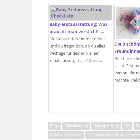
Baby-Erstausstattung: Was
braucht man wirklich? -…
Die Geburt rückt immer näher
Die 8 schön
und du fragst dich, ob du alles
Freundinne
Wichtige für deinen kleinen
Geschenke fin
Schatz besorgt hast? Dann…
leicht. Erst r
Person, die 
möchte, viel 
Baby
Babykleidung
Babyspielzeug
DIY
Fr
Glückwunschkarte
Glückwunschkarte selber bast