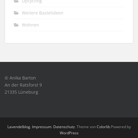
Upcycling
Weitere Bastelideen
Wohnen
© Anika Barton
An der Ratsforst 9
21335 Lüneburg
Lavendelblog
.
Impressum
.
Datenschutz
. Theme von
Colorlib
Powered by
WordPress