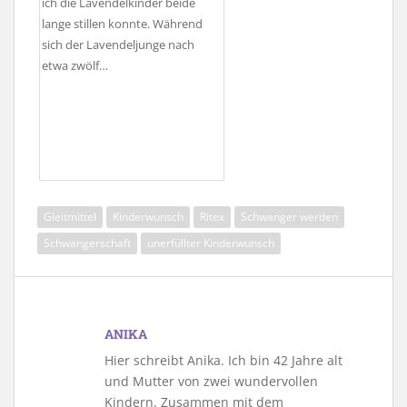
ich die Lavendelkinder beide
lange stillen konnte. Während
sich der Lavendeljunge nach
etwa zwölf…
Gleitmittel
Kinderwunsch
Ritex
Schwanger werden
Schwangerschaft
unerfüllter Kinderwunsch
ANIKA
Hier schreibt Anika. Ich bin 42 Jahre alt
und Mutter von zwei wundervollen
Kindern. Zusammen mit dem