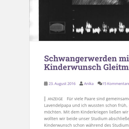
Schwangerwerden mit
Kinderwunsch Gleitmi
23. August 2016
Anika
15 Kommentar
Für viele Paare sind gemeinsam
ANZEIGE
Lavendelpapa und ich wussten schon früh,
möchten. Mit dem Kinderkriegen ließen wir 
wollten wir beide unser Studium abschließ
Kinderwunsch schon während des Studiums