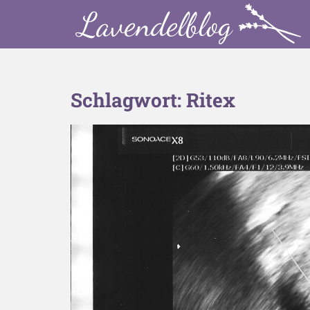
S
k
i
p
t
o
Schlagwort:
Ritex
m
a
i
n
c
o
n
t
e
n
t