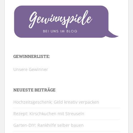
GEWINNERLISTE:
Unsere Gewinner
NEUESTE BEITRÄGE
Hochzeitsgeschenk: Geld kreativ verpacken
Rezept: Kirschkuchen mit Streuseln
Garten-DIY: Rankhilfe selber bauen