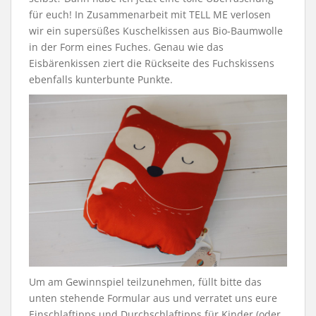
für euch! In Zusammenarbeit mit TELL ME verlosen
wir ein supersüßes Kuschelkissen aus Bio-Baumwolle
in der Form eines Fuches. Genau wie das
Eisbärenkissen ziert die Rückseite des Fuchskissens
ebenfalls kunterbunte Punkte.
Um am Gewinnspiel teilzunehmen, füllt bitte das
unten stehende Formular aus und verratet uns eure
Einschlaftipps und Durchschlaftipps für Kinder (oder