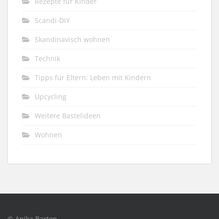
Rezepte für Kinder
Scandi-DIY
Skandinavisch wohnen
Technik
Tipps für Eltern: Leben mit Kindern
Upcycling
Weitere Bastelideen
Wohnen
© Anika Barton