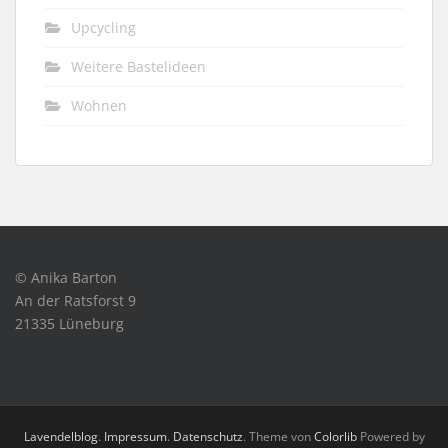
Upcycling
Weitere Bastelideen
Wohnen
© Anika Barton
An der Ratsforst 9
21335 Lüneburg
Lavendelblog
.
Impressum
.
Datenschutz
. Theme von
Colorlib
Powered by