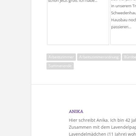
schon jetzt groß. Ich habe…
in unserem T
Schwedenhaus
Hausbau noch
passieren…
Arbeitszimmer
Arbeitszimmerordnung
Bürobe
Sommerende
ANIKA
Hier schreibt Anika. Ich bin 42 
Zusammen mit dem Lavendelpapa
Lavendelmädchen (11 Jahre) woh