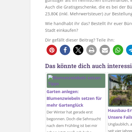
günstiger als im heimischen Einzelhandel, 
Auch die Gratisgeschenke, die es bei der B
23,80€ (inkl. Mehrwertsteuer) zur Bestellung
Wie handhabt ihr das? Bestellt ihr euer Bür
Stadt einkaufen?
Dir gefällt dieser Beitrag? Teile ihn:
Das könnte dich auch interessi
Garten anlegen:
Blumenzwiebeln setzen für
mehr Gartenglück
Hausbau-Er
Der Winter hat gerade erst
Unsere Fail
begonnen. Doch die Sehnsucht
Unglaublich, 
nach dem Frühling ist bei mir
seit vier Jah