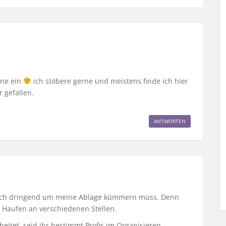
line ein
ich stöbere gerne und meistens finde ich hier
 gefallen.
ANTWORTEN
 mich dringend um meine Ablage kümmern muss. Denn
 Haufen an verschiedenen Stellen.
eitet, seid ihr bestimmt Profis im Organisieren,