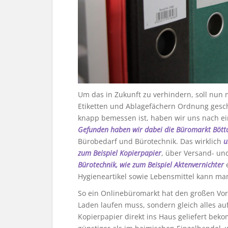
Um das in Zukunft zu verhindern, soll nun 
Etiketten und Ablagefächern Ordnung gesc
knapp bemessen ist, haben wir uns nach e
Gefunden haben wir dabei die Büromarkt Bött
Bürobedarf und Bürotechnik. Das wirklich
u
zum Beispiel Kopierpapier
, über Versand- un
Bürotechnik, wie zum Beispiel Aktenvernichter
e
Hygieneartikel sowie Lebensmittel kann ma
So ein Onlinebüromarkt hat den großen Vort
Laden laufen muss, sondern gleich alles au
Kopierpapier direkt ins Haus geliefert beko