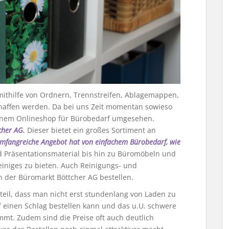
mithilfe von Ordnern, Trennstreifen, Ablagemappen,
haffen werden. Da bei uns Zeit momentan sowieso
inem Onlineshop für Bürobedarf umgesehen.
cher AG.
Dieser bietet ein großes Sortiment an
mfangreiche Angebot hat von einfachem Bürobedarf, wie
d Präsentationsmaterial bis hin zu Büromöbeln und
iniges zu bieten. Auch Reinigungs- und
n der Büromarkt Böttcher AG bestellen.
eil, dass man nicht erst stundenlang von Laden zu
f einen Schlag bestellen kann und das u.U. schwere
mmt. Zudem sind die Preise oft auch deutlich