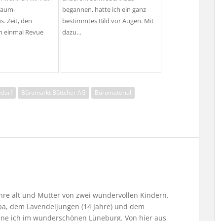
raum-
begannen, hatte ich ein ganz
. Zeit, den
bestimmtes Bild vor Augen. Mit
 einmal Revue
dazu…
darf
Büromarkt Böttcher AG
Büromaterial
Jahre alt und Mutter von zwei wundervollen Kindern.
, dem Lavendeljungen (14 Jahre) und dem
ne ich im wunderschönen Lüneburg. Von hier aus