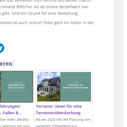
was das Bestellen noch einmal attraktiver macht.
üromarkt Böttcher AG ab einem Bestellwert von
 gibt, sind ein Grund für eine Bestellung.
omaterial auch online? Oder geht ihr lieber in der
eren:
fahrungen:
Terrasse: Ideen für eine
s, Fallen &…
Terrassenüberdachung
aber wahr: Bereits
Als wir 2020 mit der Planung von
ren wohnen wir nun
unserem Schwedenhaus