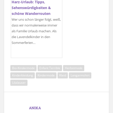
Harz-Urlaub: Tipps,
Sehenswürdigkeiten &
schöne Wanderrouten
Wer uns schon länger folgt, weiß,
dass wir normalerweise immer
als Familie Urlaub machen. Als
die Lavendelkinder in den
Sommerferien…
Bio-Kindermode
Enfant Terrible
Herbstmode
Kinderkleidung
Kindermode
Kleid
Langarmshirt
Lilalauser
ANIKA