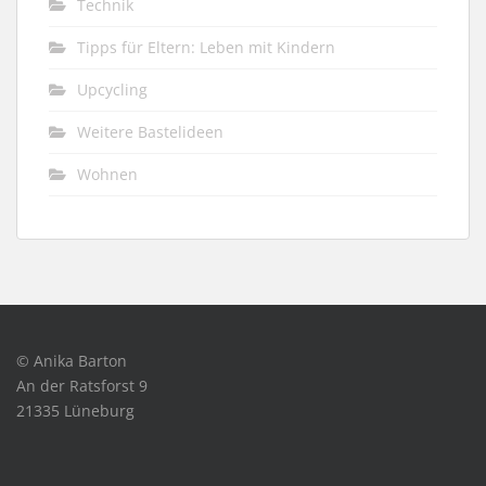
Technik
Tipps für Eltern: Leben mit Kindern
Upcycling
Weitere Bastelideen
Wohnen
© Anika Barton
An der Ratsforst 9
21335 Lüneburg