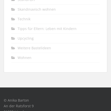
Skandinavisch wohnen
Technik
Tipps für Eltern: Leben mit Kindern
Upcycling
Weitere Bastelideen
Wohnen
© Anika Barton
An der Ratsforst 9