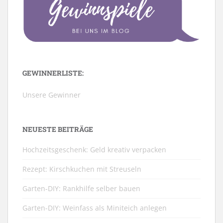
GEWINNERLISTE:
Unsere Gewinner
NEUESTE BEITRÄGE
Hochzeitsgeschenk: Geld kreativ verpacken
Rezept: Kirschkuchen mit Streuseln
Garten-DIY: Rankhilfe selber bauen
Garten-DIY: Weinfass als Miniteich anlegen