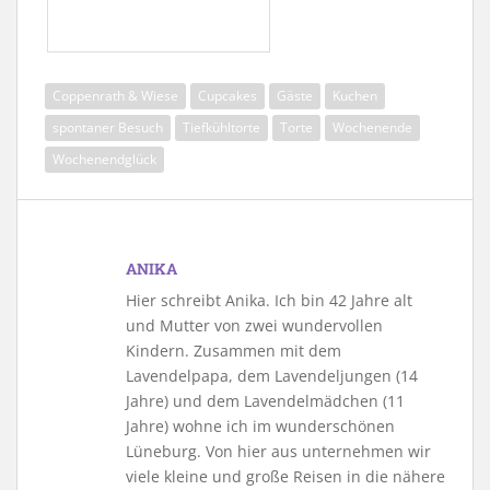
Coppenrath & Wiese
Cupcakes
Gäste
Kuchen
spontaner Besuch
Tiefkühltorte
Torte
Wochenende
Wochenendglück
ANIKA
Hier schreibt Anika. Ich bin 42 Jahre alt
und Mutter von zwei wundervollen
Kindern. Zusammen mit dem
Lavendelpapa, dem Lavendeljungen (14
Jahre) und dem Lavendelmädchen (11
Jahre) wohne ich im wunderschönen
Lüneburg. Von hier aus unternehmen wir
viele kleine und große Reisen in die nähere