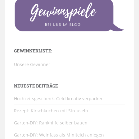
GEWINNERLISTE:
Unsere Gewinner
NEUESTE BEITRÄGE
Hochzeitsgeschenk: Geld kreativ verpacken
Rezept: Kirschkuchen mit Streuseln
Garten-DIY: Rankhilfe selber bauen
Garten-DIY: Weinfass als Miniteich anlegen