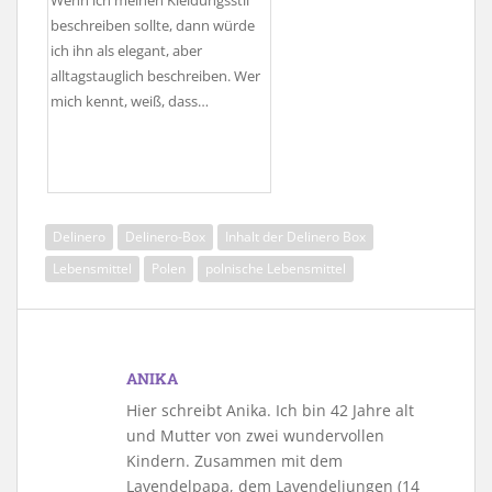
Wenn ich meinen Kleidungsstil
beschreiben sollte, dann würde
ich ihn als elegant, aber
alltagstauglich beschreiben. Wer
mich kennt, weiß, dass…
Delinero
Delinero-Box
Inhalt der Delinero Box
Lebensmittel
Polen
polnische Lebensmittel
ANIKA
Hier schreibt Anika. Ich bin 42 Jahre alt
und Mutter von zwei wundervollen
Kindern. Zusammen mit dem
Lavendelpapa, dem Lavendeljungen (14