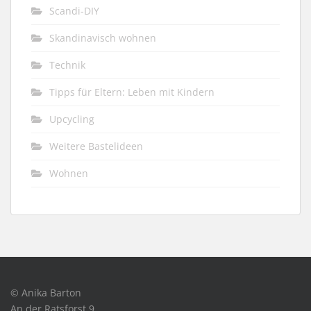
Scandi-DIY
Skandinavisch wohnen
Technik
Tipps für Eltern: Leben mit Kindern
Upcycling
Weitere Bastelideen
Wohnen
© Anika Barton
An der Ratsforst 9