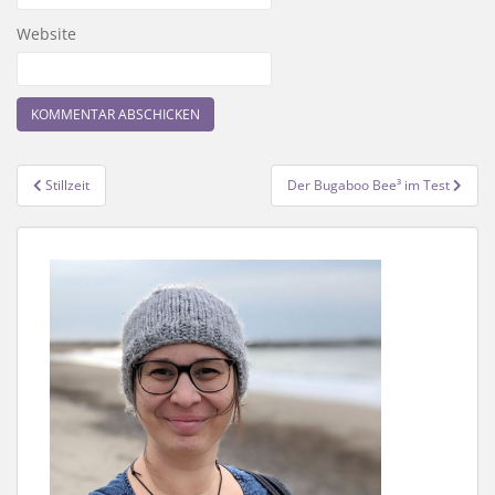
Website
Beitragsnavigation
Stillzeit
Der Bugaboo Bee³ im Test