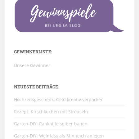
GEWINNERLISTE:
Unsere Gewinner
NEUESTE BEITRÄGE
Hochzeitsgeschenk: Geld kreativ verpacken
Rezept: Kirschkuchen mit Streuseln
Garten-DIY: Rankhilfe selber bauen
Garten-DIY: Weinfass als Miniteich anlegen