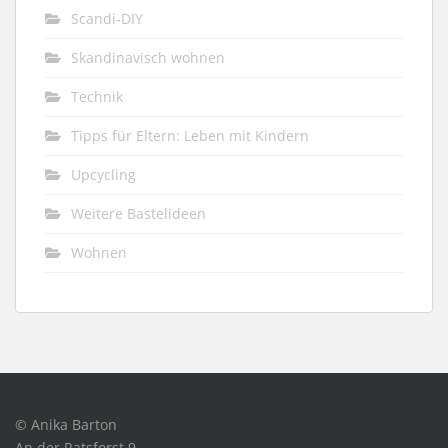
Scandi-DIY
Skandinavisch wohnen
Technik
Tipps für Eltern: Leben mit Kindern
Upcycling
Weitere Bastelideen
Wohnen
© Anika Barton
An der Ratsforst 9