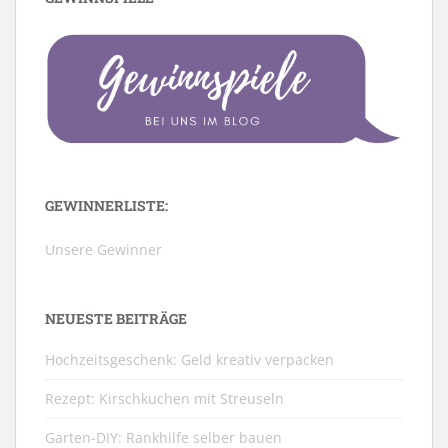
GEWINNERLISTE:
Unsere Gewinner
NEUESTE BEITRÄGE
Hochzeitsgeschenk: Geld kreativ verpacken
Rezept: Kirschkuchen mit Streuseln
Garten-DIY: Rankhilfe selber bauen