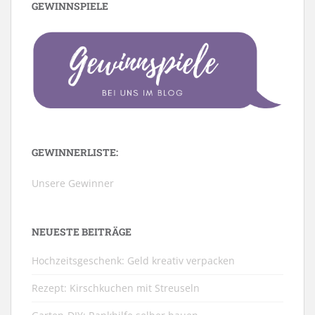
GEWINNSPIELE
GEWINNERLISTE:
Unsere Gewinner
NEUESTE BEITRÄGE
Hochzeitsgeschenk: Geld kreativ verpacken
Rezept: Kirschkuchen mit Streuseln