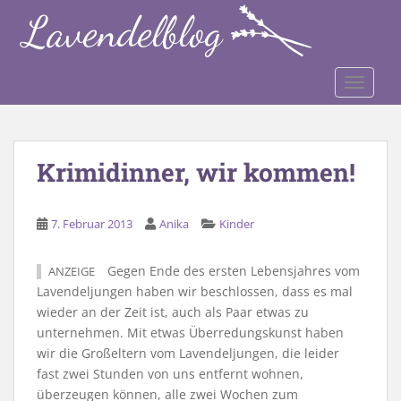
S
k
i
p
TOGGLE
t
o
m
a
Krimidinner, wir kommen!
i
n
c
7. Februar 2013
Anika
Kinder
o
n
Gegen Ende des ersten Lebensjahres vom
ANZEIGE
t
Lavendeljungen haben wir beschlossen, dass es mal
e
wieder an der Zeit ist, auch als Paar etwas zu
n
unternehmen. Mit etwas Überredungskunst haben
t
wir die Großeltern vom Lavendeljungen, die leider
fast zwei Stunden von uns entfernt wohnen,
überzeugen können, alle zwei Wochen zum