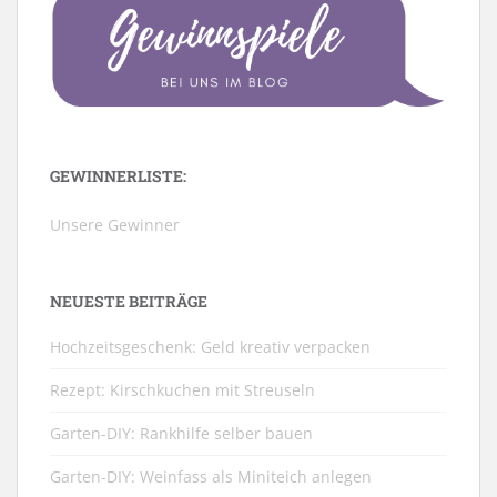
GEWINNERLISTE:
Unsere Gewinner
NEUESTE BEITRÄGE
Hochzeitsgeschenk: Geld kreativ verpacken
Rezept: Kirschkuchen mit Streuseln
Garten-DIY: Rankhilfe selber bauen
Garten-DIY: Weinfass als Miniteich anlegen