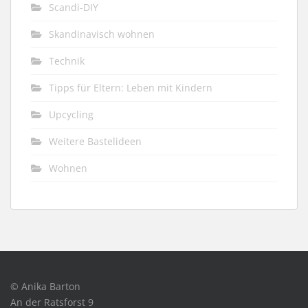
Scandi-DIY
Skandinavisch wohnen
Technik
Tipps für Eltern: Leben mit Kindern
Upcycling
Weitere Bastelideen
Wohnen
© Anika Barton
An der Ratsforst 9