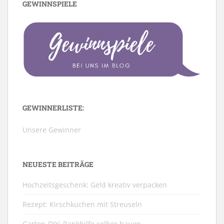
GEWINNSPIELE
GEWINNERLISTE:
Unsere Gewinner
NEUESTE BEITRÄGE
Hochzeitsgeschenk: Geld kreativ verpacken
Rezept: Kirschkuchen mit Streuseln
Garten-DIY: Rankhilfe selber bauen